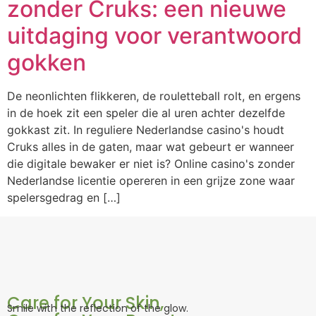
zonder Cruks: een nieuwe
uitdaging voor verantwoord
gokken
De neonlichten flikkeren, de rouletteball rolt, en ergens
in de hoek zit een speler die al uren achter dezelfde
gokkast zit. In reguliere Nederlandse casino's houdt
Cruks alles in de gaten, maar wat gebeurt er wanneer
die digitale bewaker er niet is? Online casino's zonder
Nederlandse licentie opereren in een grijze zone waar
spelersgedrag en […]
Care for Your Skin,
Smile with the reflection of the glow.