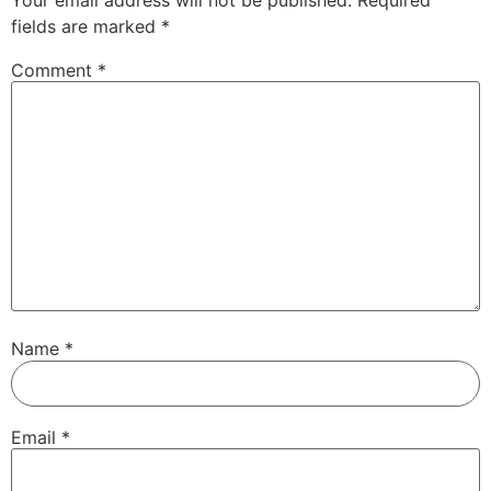
fields are marked
*
Comment
*
Name
*
Email
*