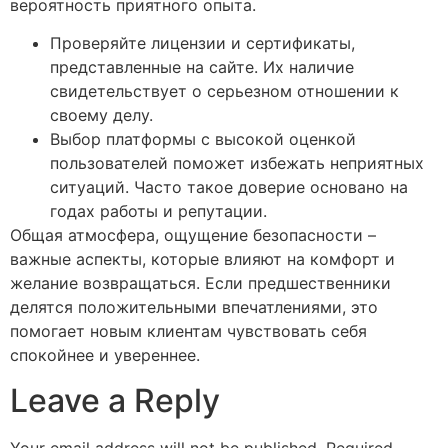
вероятность приятного опыта.
Проверяйте лицензии и сертификаты,
представленные на сайте. Их наличие
свидетельствует о серьезном отношении к
своему делу.
Выбор платформы с высокой оценкой
пользователей поможет избежать неприятных
ситуаций. Часто такое доверие основано на
годах работы и репутации.
Общая атмосфера, ощущение безопасности –
важные аспекты, которые влияют на комфорт и
желание возвращаться. Если предшественники
делятся положительными впечатлениями, это
помогает новым клиентам чувствовать себя
спокойнее и увереннее.
Leave a Reply
Your email address will not be published.
Required