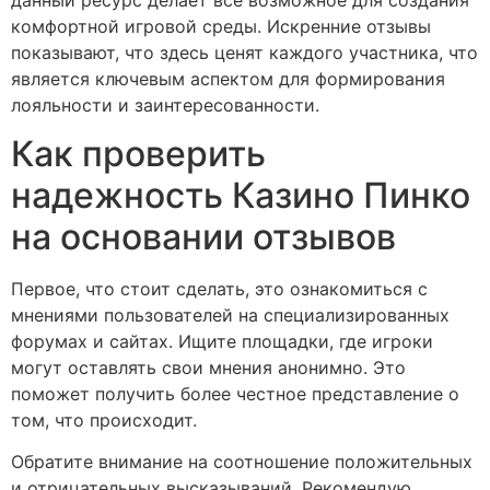
комфортной игровой среды. Искренние отзывы
показывают, что здесь ценят каждого участника, что
является ключевым аспектом для формирования
лояльности и заинтересованности.
Как проверить
надежность Казино Пинко
на основании отзывов
Первое, что стоит сделать, это ознакомиться с
мнениями пользователей на специализированных
форумах и сайтах. Ищите площадки, где игроки
могут оставлять свои мнения анонимно. Это
поможет получить более честное представление о
том, что происходит.
Обратите внимание на соотношение положительных
и отрицательных высказываний. Рекомендую