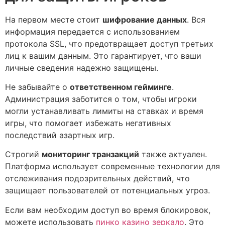
На первом месте стоит
шифрование данных
. Вся
информация передается с использованием
протокола SSL, что предотвращает доступ третьих
лиц к вашим данным. Это гарантирует, что ваши
личные сведения надежно защищены.
Не забывайте о
ответственном гейминге
.
Администрация заботится о том, чтобы игроки
могли устанавливать лимиты на ставках и время
игры, что помогает избежать негативных
последствий азартных игр.
Строгий
мониторинг транзакций
также актуален.
Платформа использует современные технологии для
отслеживания подозрительных действий, что
защищает пользователей от потенциальных угроз.
Если вам необходим доступ во время блокировок,
можете использовать
пинко казино зеркало
. Это