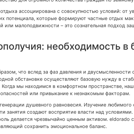
отдыха ассоциирована с совокупностью условий: от у
их потенциала, которые формируют частные отдых ма
ей или малоподвижности – это сознательная подход за
ополучия: необходимость в 
разом, что вслед за фаз давления и двусмысленности
родной обстановке осуществляют базовую нужду в стаб
. Когда мы находимся в комфортном пространстве, наш
х опасностей или привыкание к незнакомым факторам.
генерации душевного равновесия. Изучение любимого 
эти занятия создают восприятие власти над условиями.
оль делается чрезвычайно ценным активом. eldorado c
авляющий сохранить эмоциональное баланс.