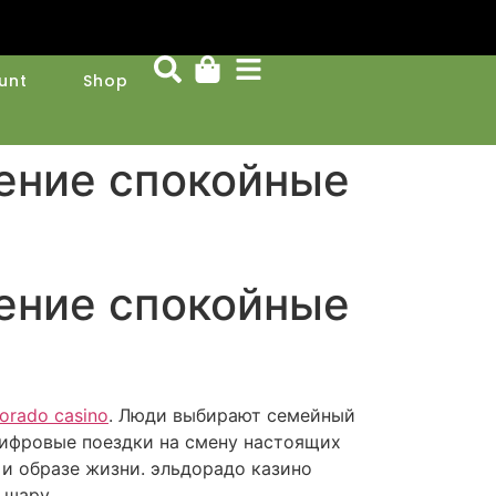
unt
Shop
ение спокойные
ение спокойные
dorado casino
. Люди выбирают семейный
цифровые поездки на смену настоящих
и образе жизни. эльдорадо казино
 шару.