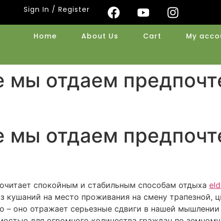
Sign In / Register
Home
About Us
Cart
My acco
е мы отдаем предпочт
е мы отдаем предпочт
почитает спокойным и стабильным способам отдыха
el
оз кушаний на место проживания на смену трапезной, 
о – оно отражает серьезные сдвиги в нашей мышлении 
мостью для огромного количества граждан по земному