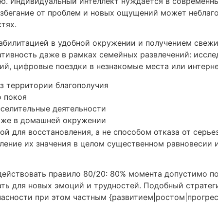
ю. Индивидуальный интеллект нуждается в современны
избегание от проблем и новых ощущений может неблаг
тях.
абилитацией в удобной окружении и получением свежи
ативность даже в рамках семейных развлечений: иссл
ий, цифровые поездки в незнакомые места или интерн
з территории благополучия
о покоя
еселительные деятельности
аже в домашней окружении
мой для восстановления, а не способом отказа от серь
ление их значения в целом существенном равновесии 
действовать правило 80/20: 80% момента допустимо 
ть для новых эмоций и трудностей. Подобный страте
опасности при этом частным {развитием|ростом|прогр