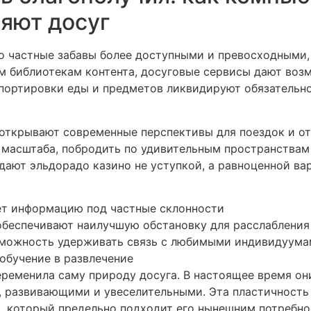
няют досуг
 частные забавы более доступными и превосходными, 
м библиотекам контента, досуговые сервисы дают во
спортировки еды и предметов ликвидируют обязательно
открывают современные перспективы для поездок и отк
 масштаба, побродить по удивительным пространствам
дают эльдорадо казино не уступкой, а равноценной в
т информацию под частные склонности
обеспечивают наилучшую обстановку для расслабления
можность удерживать связь с любимыми индивидуума
обучение в развлечение
еременила саму природу досуга. В настоящее время он
 развивающими и увеселительными. Эта пластичность
й, который предельно подходит его нынешним потребн