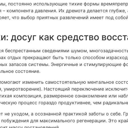
умы, постоянно использующие тихие формы времяпреп
– компонента давления. Их дремота делается глубже,
яет, что выбор приятных развлечений имеет под собой
и: досуг как средство восс
ся беспрестанным сведениями шумом, многозадачност
твах отдых прекращают быть только способом израсход
ных запасов системы. Энергичные и стимулирующие ф
льное состояние.
омогают изменить самостоятельную ментальное состо
я, умиротворение). Настоящий переключение исключит
тихая композиция, размеренное ознакомление или наб
скую процесс гораздо продуктивнее, чем радикальны
ет не уходом, а осознанной практикой заботы о себе. Г
 побуждения для максимального регенерации. Это край
сит массу постановлений.