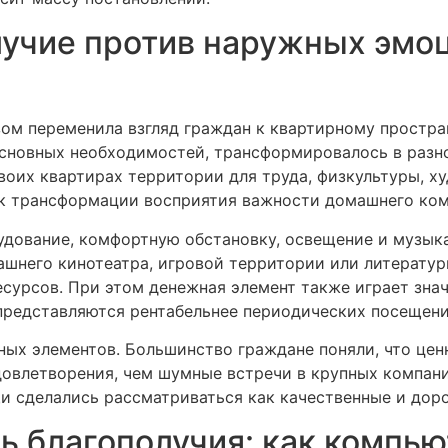
учие против наружных эмо
ом переменила взгляд граждан к квартирному простран
 основных необходимостей, трансформировалось в разн
оих квартирах территории для труда, физкультуры, х
о к трансформации восприятия важности домашнего ко
удование, комфортную обстановку, освещение и музык
ашнего кинотеатра, игровой территории или литератур
сурсов. При этом денежная элемент также играет знач
представляются рентабельнее периодических посещен
ных элементов. Большинство граждане поняли, что це
овлетворения, чем шумные встречи в крупных компани
и сделались рассматриваться как качественные и дор
ь благополучия: как компь