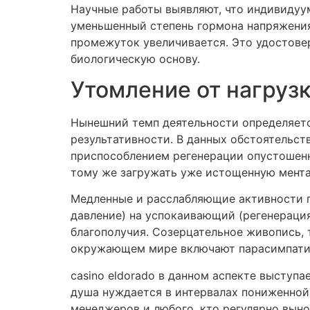
Научные работы выявляют, что индивиду
уменьшенный степень гормона напряжения 
промежуток увеличивается. Это удостовер
биологическую основу.
Утомление от нагрузк
Нынешний темп деятельности определяет
результативности. В данных обстоятельс
приспособлением регенерации опустошен
тому же загружать уже истощенную мента
Медленные и расслабляющие активности п
давление) на успокаивающий (регенераци
благополучия. Созерцательное живопись, 
окружающем мире включают парасимпатиче
casino eldorado в данном аспекте выступа
душа нуждается в интервалах пониженной
менеджеров и любого, кто регулярно выно