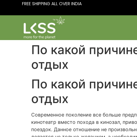
FREE SHIPPING ALL OVER INDIA
По какой причин
отдых
По какой причин
отдых
Современное поколение все больше пред
кинотеатр вместо похода в кинозал, прив
поездок. Данное отношение не произвольн
делается не только желанием, а необходи