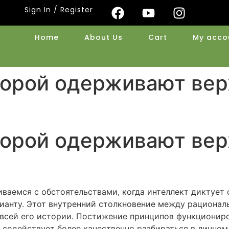
Sign In / Register
Home
About Us
Cart
My acco
порой одерживают вер
порой одерживают вер
ваемся с обстоятельствами, когда интеллект диктует
рианту. Этот внутренний столкновение между рацион
 всей его истории. Постижение принципов функционир
 содействует более качественно разбираться в личном