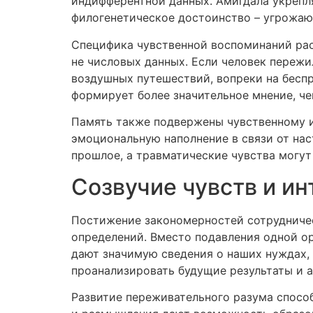
индифферентной данных. Амигдала укрепл
филогенетическое достоинство – угрожаю
Специфика чувственной воспоминаний рас
не числовых данных. Если человек пережил
воздушных путешествий, вопреки на бесп
формирует более значительное мнение, че
Память также подвержены чувственному и
эмоциональную наполнение в связи от на
прошлое, а травматические чувства могу
Созвучие чувств и и
Постижение закономерностей сотрудничес
определений. Вместо подавления одной ор
дают значимую сведения о наших нуждах, 
проанализировать будущие результаты и а
Развитие переживательного разума спосо