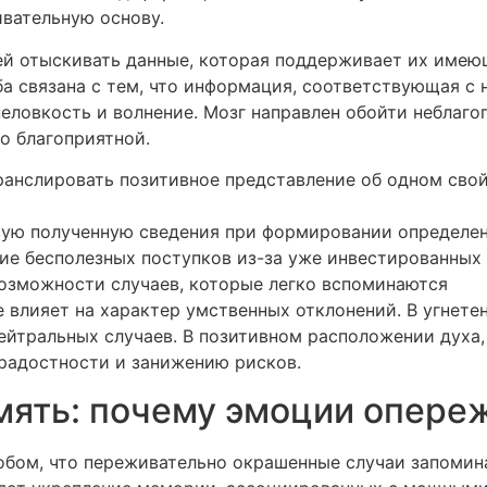
вательную основу.
 отыскивать данные, которая поддерживает их имеющ
ба связана с тем, что информация, соответствующая с
неловкость и волнение. Мозг направлен обойти неблаго
о благоприятной.
транслировать позитивное представление об одном сво
рвую полученную сведения при формировании определе
ние бесполезных поступков из-за уже инвестированных
озможности случаев, которые легко вспоминаются
 влияет на характер умственных отклонений. В угнет
йтральных случаев. В позитивном расположении духа,
радостности и занижению рисков.
мять: почему эмоции опере
обом, что переживательно окрашенные случаи запомин