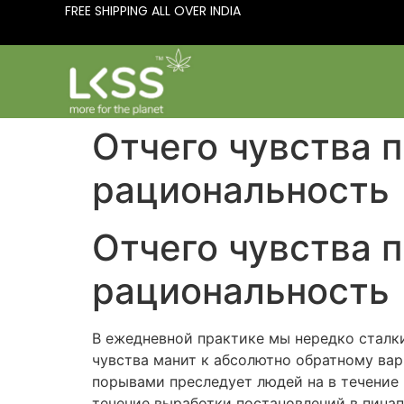
FREE SHIPPING ALL OVER INDIA
Отчего чувства 
рациональность
Отчего чувства 
рациональность
В ежедневной практике мы нередко сталки
чувства манит к абсолютно обратному ва
порывами преследует людей на в течение
течение выработки постановлений в пинап