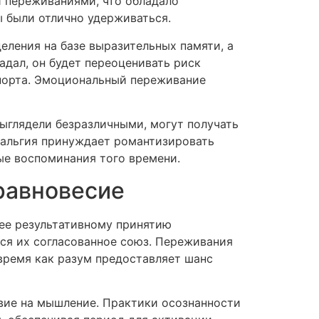
 переживаниями, что обладало
 были отлично удерживаться.
ления на базе выразительных памяти, а
адал, он будет переоценивать риск
спорта. Эмоциональный переживание
ыглядели безразличными, могут получать
тальгия принуждает романтизировать
ые воспоминания того времени.
равновесие
лее результативному принятию
тся их согласованное союз. Переживания
время как разум предоставляет шанс
вие на мышление. Практики осознанности