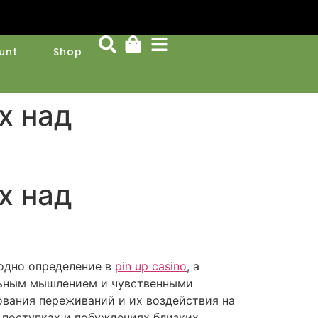
unt
Shop
х над
х над
 одно определение в
pin up casino
, а
альным мышлением и чувственными
ования переживаний и их воздействия на
 поступках и побуждениях близких