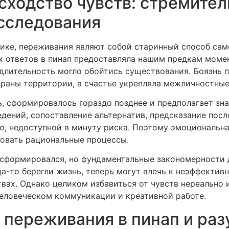
ходство чувств: стремител
сследования
хике, переживания являют собой старинный способ са
 ответов в пинап предоставляла нашим предкам моме
длительность могло обойтись существования. Боязнь 
храны территории, а счастье укрепляла межличностные
, сформировалось гораздо позднее и предполагает зна
едений, сопоставление альтернатив, предсказание посл
, недоступной в минуту риска. Поэтому эмоциональн
овать рациональные процессы.
сформировался, но фундаментальные закономерности 
да-то берегли жизнь, теперь могут влечь к неэффекти
вах. Однако целиком избавиться от чувств нереально 
еловеческом коммуникации и креативной работе.
 переживания в пинап и ра