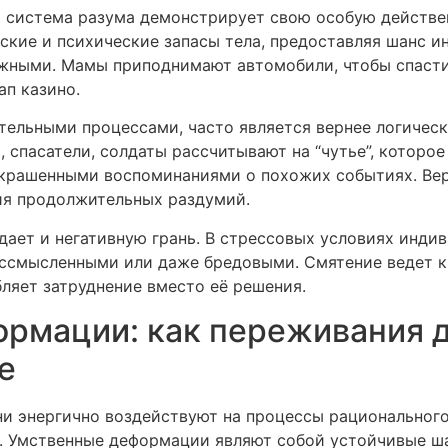
 система разума демонстрирует свою особую действен
кие и психические запасы тела, предоставляя шанс и
жными. Мамы приподнимают автомобили, чтобы спасти 
ап казино.
тельными процессами, часто является вернее логическ
спасатели, солдаты рассчитывают на “чутье”, которое
 окрашенными воспоминаниями о похожих событиях. Ве
ия продолжительных раздумий.
дает и негативную грань. В стрессовых условиях инди
ессмысленными или даже бредовыми. Смятение ведет к 
ляет затруднение вместо её решения.
рмации: как переживания 
е
они энергично воздействуют на процессы рациональног
p. Умственные деформации являют собой устойчивые ш