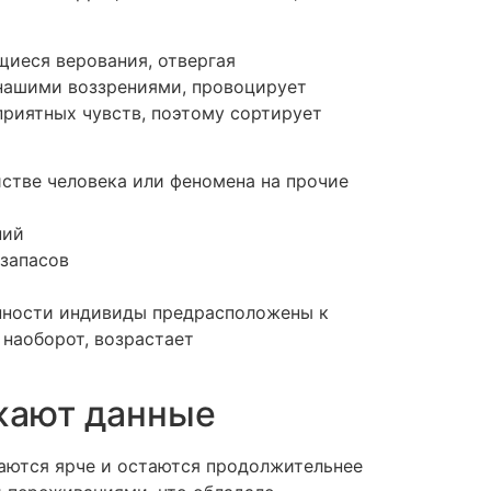
иеся верования, отвергая
 нашими воззрениями, провоцирует
приятных чувств, поэтому сортирует
йстве человека или феномена на прочие
ний
 запасов
енности индивиды предрасположены к
 наоборот, возрастает
жают данные
аются ярче и остаются продолжительнее