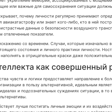
яет укрепление мемории, ассоциированных с мощными
щие или важные для самосохранения ситуации должны
крывает, почему личности регулярно принимают опреде
 авиакатастрофу или знает кого-либо, кто в ней постр
ристрастные данные о безопасности воздушного тран
м отвлеченные показатели.
скажению со временем. Случаи, которые изначально в
стоящего состояния и личного практики личности. Нос
т наполнять в отрицательные краски даже положительн
нтеллекта как совершенный 
тва чувств и логики предоставляет направление к бо
ганизации в пользу альтернативной, идеальным являе
идеалах и подсознательных суждениях ситуации, в то 
льтернативы.
бствует лучше постигать личные эмоции и их воздейст