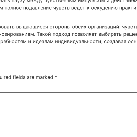
ать паузу между чувственным импульсом и действием
ом полное подавление чувств ведет к оскудению практи
вовать выдающиеся стороны обеих организаций: чувст
нозированием. Такой подход позволяет выбирать решен
ребностям и идеалам индивидуальности, создавая осн
uired fields are marked
*