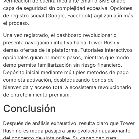
Verificación de cuenta mediante email o SMS añade
capa de seguridad sin complejidad excesiva. Opciones
de registro social (Google, Facebook) agilizan aún más
el proceso.
Una vez registrado, el dashboard revolucionario
presenta navegación intuitiva hacia Tower Rush y
demás ofertas de la plataforma. Tutoriales interactivos
opcionales guían primeros pasos, mientras que modo
demo permite familiarización sin riesgo financiero.
Depósito inicial mediante múltiples métodos de pago
completa activación, desbloqueando bonos de
bienvenida y acceso total a ecosistema revolucionario
de entretenimiento premium.
Conclusión
Después de análisis exhaustivo, resulta claro que Tower
Rush no es moda pasajera sino evolución apasionante
del concepto de slots online. Su capacidad para