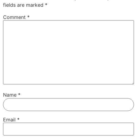
fields are marked
*
Comment
*
Name
*
Email
*