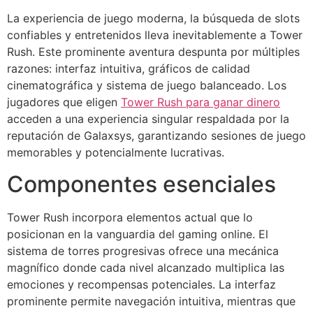
La experiencia de juego moderna, la búsqueda de slots
confiables y entretenidos lleva inevitablemente a Tower
Rush. Este prominente aventura despunta por múltiples
razones: interfaz intuitiva, gráficos de calidad
cinematográfica y sistema de juego balanceado. Los
jugadores que eligen
Tower Rush para ganar dinero
acceden a una experiencia singular respaldada por la
reputación de Galaxsys, garantizando sesiones de juego
memorables y potencialmente lucrativas.
Componentes esenciales
Tower Rush incorpora elementos actual que lo
posicionan en la vanguardia del gaming online. El
sistema de torres progresivas ofrece una mecánica
magnífico donde cada nivel alcanzado multiplica las
emociones y recompensas potenciales. La interfaz
prominente permite navegación intuitiva, mientras que