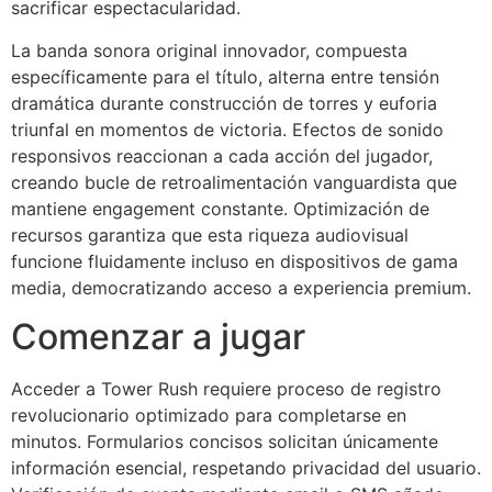
sacrificar espectacularidad.
La banda sonora original innovador, compuesta
específicamente para el título, alterna entre tensión
dramática durante construcción de torres y euforia
triunfal en momentos de victoria. Efectos de sonido
responsivos reaccionan a cada acción del jugador,
creando bucle de retroalimentación vanguardista que
mantiene engagement constante. Optimización de
recursos garantiza que esta riqueza audiovisual
funcione fluidamente incluso en dispositivos de gama
media, democratizando acceso a experiencia premium.
Comenzar a jugar
Acceder a Tower Rush requiere proceso de registro
revolucionario optimizado para completarse en
minutos. Formularios concisos solicitan únicamente
información esencial, respetando privacidad del usuario.