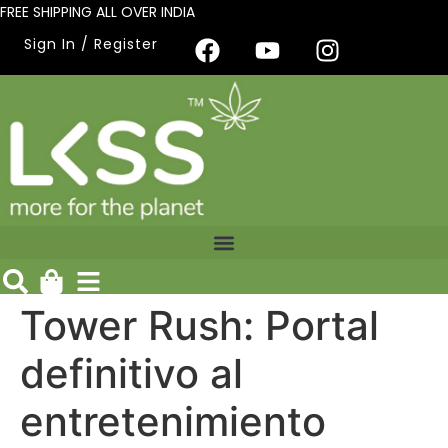
FREE SHIPPING ALL OVER INDIA
Sign In / Register
Tower Rush: Portal
definitivo al
entretenimiento