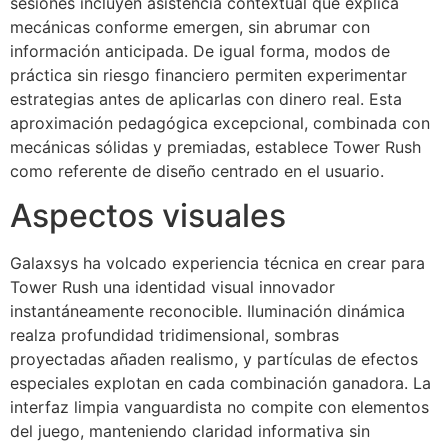
sesiones incluyen asistencia contextual que explica
mecánicas conforme emergen, sin abrumar con
información anticipada. De igual forma, modos de
práctica sin riesgo financiero permiten experimentar
estrategias antes de aplicarlas con dinero real. Esta
aproximación pedagógica excepcional, combinada con
mecánicas sólidas y premiadas, establece Tower Rush
como referente de diseño centrado en el usuario.
Aspectos visuales
Galaxsys ha volcado experiencia técnica en crear para
Tower Rush una identidad visual innovador
instantáneamente reconocible. Iluminación dinámica
realza profundidad tridimensional, sombras
proyectadas añaden realismo, y partículas de efectos
especiales explotan en cada combinación ganadora. La
interfaz limpia vanguardista no compite con elementos
del juego, manteniendo claridad informativa sin