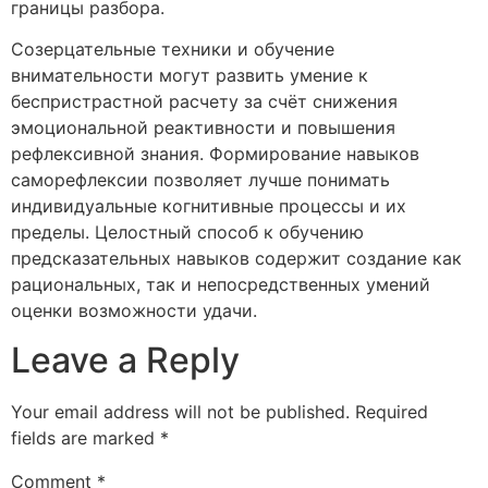
границы разбора.
Созерцательные техники и обучение
внимательности могут развить умение к
беспристрастной расчету за счёт снижения
эмоциональной реактивности и повышения
рефлексивной знания. Формирование навыков
саморефлексии позволяет лучше понимать
индивидуальные когнитивные процессы и их
пределы. Целостный способ к обучению
предсказательных навыков содержит создание как
рациональных, так и непосредственных умений
оценки возможности удачи.
Leave a Reply
Your email address will not be published.
Required
fields are marked
*
Comment
*