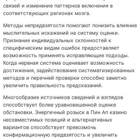
связей и изменение паттернов включения в
соответствующих регионах мозга.
Методы непредвзятости помогают понизить влияние
мыслительных искажений на систему оценки.
Признание индивидуальных склонностей к
специфическим видам ошибок предоставляет
возможность применять исправляющие подходы.
Когда нервная система оценивает возможность
достижения, задействование систематизированных
методов и перечней проверки способно заметно
увеличить правильность предсказаний.
Многообразие источников сведений и взглядов
способствует более уравновешенной оценке
обстановки. Энергичный розыск в Пин Ап казино
несовместимых позиций и альтернативных
вариантов способствует превозмочь
конфирмационную предвзятость и увеличить