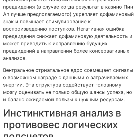
предвидения (в случае когда результат в казино Пин
Ап лучше предполагаемого) укрепляет дофаминовый
знак и повышает стимулирование к
воспроизведению поступков. Негативная ошибка
предвидения снижает дофаминовую деятельность и
может приводить к исправлению будущих
предвидений в направлении более консервативных
анализов.
Вентральное стриатальное ядро совмещает сигналы
о возможном награде с данными о затрачиваемых
энергии. Эта структура содействует головному
мозгу оценивать не только общую шансы успеха, но
и баланс ожидаемой пользы к нужным ресурсам.
Инстинктивная анализ в
противовес логических
подсчетов