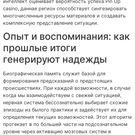
интеллект оценивает вероятность успеха Pin Up
casino, данная регион способствует синтезировать
многочисленные ресурсы материалов и создавать
комплексную представление ситуации.
Опыт и воспоминания: как
прошлые итоги
генерируют надежды
Биографическая память служит базой для
формирования предсказаний о предстоящих
происшествиях. При каждой возможности, в случае
когда мы взаимодействуем с свежей ситуацией,
нервная система бессознательно выбирает схожие
эпизоды из былого практики и задействует их для
определения текущих возможностей. Этот алгоритм
протекает в по большей части на подсознательном
уровне через активацию мозговых систем в