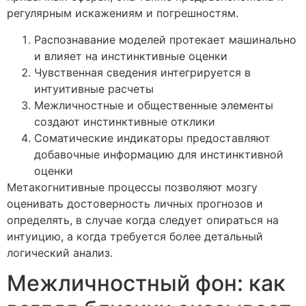
регулярным искажениям и погрешностям.
Распознавание моделей протекает машинально
и влияет на инстинктивные оценки
Чувственная сведения интегрируется в
интуитивные расчеты
Межличностные и общественные элементы
создают инстинктивные отклики
Соматические индикаторы предоставляют
добавочные информацию для инстинктивной
оценки
Метакогнитивные процессы позволяют мозгу
оценивать достоверность личных прогнозов и
определять, в случае когда следует опираться на
интуицию, а когда требуется более детальный
логический анализ.
Межличностный фон: как