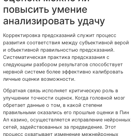
повысить умение
анализировать удачу
Корректировка предсказаний служит процесс
развития соответствия между субъективной верой
и объективной правильностью предсказаний.
Систематическая практика предсказания с
следующим разбором результатов способствует
нервной системе более эффективно калибровать
личные оценки возможности.
Обратная связь исполняет критическую роль в
улучшении точности оценок. Когда головной мозг
обретает данные о том, в какой степени
правильными оказались его прошлые оценки в Пин
Ап казино, осуществляется исправление нейронных
сетей, задействованных за предвидение. Этот
процесс охватывает изменение межнейронных