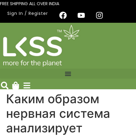
FREE SHIPPING ALL OVER INDIA
Sign In / Register
Каким образом
нервная система
анализирует