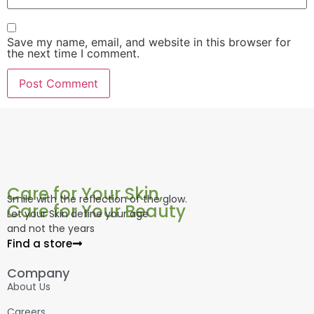
Save my name, email, and website in this browser for
the next time I comment.
Care for Your Skin,
Smile with the reflection of the glow.
Care for Your Beauty
Let your Skin define your age
and not the years
Find a store
Company
About Us
Careers