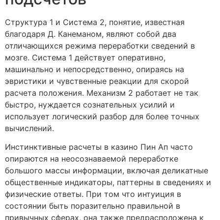
Структура 1 и Система 2, понятие, известная
благодаря Д. Канеманом, являют собой два
отличающихся режима переработки сведений в
мозге. Система 1 действует оперативно,
машинально и непосредственно, опираясь на
эвристики и чувственные реакции для скорой
расчета положения. Механизм 2 работает не так
быстро, нуждается сознательных усилий и
использует логический разбор для более точных
вычислений.
Инстинктивные расчеты в казино Пин Ап часто
опираются на неосознаваемой переработке
большого массы информации, включая деликатные
общественные индикаторы, паттерны в сведениях и
физические ответы. При том что интуиция в
состоянии быть поразительно правильной в
привычных сферах, она также предрасположена к