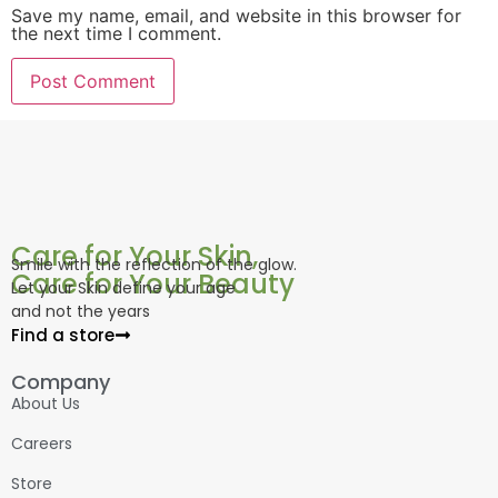
Save my name, email, and website in this browser for
the next time I comment.
Care for Your Skin,
Smile with the reflection of the glow.
Care for Your Beauty
Let your Skin define your age
and not the years
Find a store
Company
About Us
Careers
Store