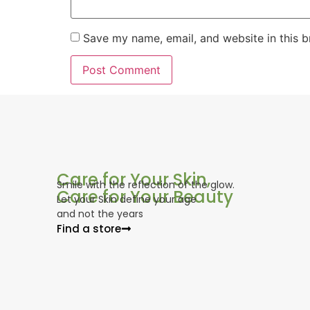
Save my name, email, and website in this b
Care for Your Skin,
Smile with the reflection of the glow.
Care for Your Beauty
Let your Skin define your age
and not the years
Find a store