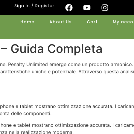
Sign In / Register
Home
About Us
Cart
My acco
 – Guida Completa
nline, Penalty Unlimited emerge come un prodotto armonico.
ratteristiche uniche e potenziale. Attraverso questa analis
hone e tablet mostrano ottimizzazione accurata. I caricame
tenta delle componenti.
one e tablet mostrano ottimizzazione accurata. I caricamen
za nella realizzazione moderna.