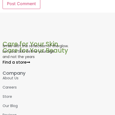
Care for Your Skin,
Smile with the reflection of the glow.
Care for Your Beauty
Let your Skin define your age
and not the years
Find a store
Company
About Us
Careers
Store
Our Blog