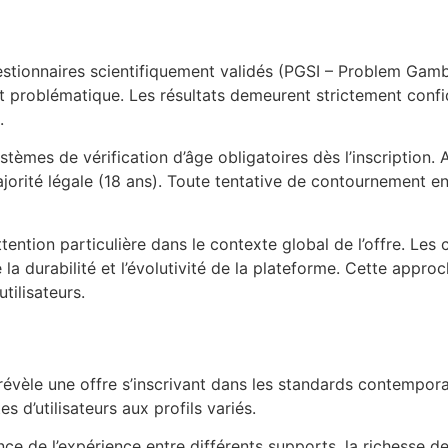
estionnaires scientifiquement validés (PGSI – Problem Gambl
 problématique. Les résultats demeurent strictement confid
.
stèmes de vérification d’âge obligatoires dès l’inscription
 majorité légale (18 ans). Toute tentative de contournement
tention particulière dans le contexte global de l’offre. Les
e la durabilité et l’évolutivité de la plateforme. Cette appr
tilisateurs.
évèle une offre s’inscrivant dans les standards contempora
 d’utilisateurs aux profils variés.
ce de l’expérience entre différents supports, la richesse 