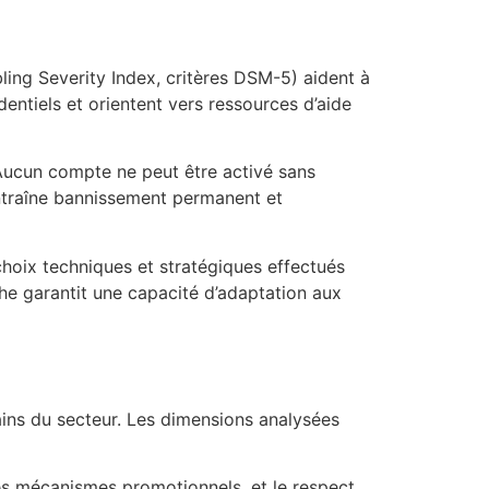
ing Severity Index, critères DSM-5) aident à
entiels et orientent vers ressources d’aide
. Aucun compte ne peut être activé sans
 entraîne bannissement permanent et
 choix techniques et stratégiques effectués
oche garantit une capacité d’adaptation aux
ins du secteur. Les dimensions analysées
des mécanismes promotionnels, et le respect