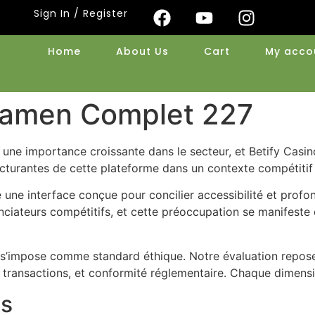
Sign In / Register
Home
About Us
Cart
My acco
Examen Complet 227
 une importance croissante dans le secteur, et Betify Casino
cturantes de cette plateforme dans un contexte compétitif
 une interface conçue pour concilier accessibilité et profon
iateurs compétitifs, et cette préoccupation se manifeste d
 s’impose comme standard éthique. Notre évaluation repose s
s transactions, et conformité réglementaire. Chaque dimensi
es