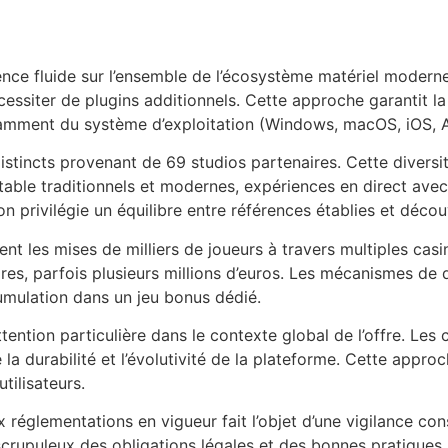
ence fluide sur l’ensemble de l’écosystème matériel moder
ssiter de plugins additionnels. Cette approche garantit la 
damment du système d’exploitation (Windows, macOS, iOS, A
istincts provenant de 69 studios partenaires. Cette diversité
table traditionnels et modernes, expériences en direct avec
n privilégie un équilibre entre références établies et déco
ent les mises de milliers de joueurs à travers multiples c
res, parfois plusieurs millions d’euros. Les mécanismes de 
mulation dans un jeu bonus dédié.
tention particulière dans le contexte global de l’offre. Les
e la durabilité et l’évolutivité de la plateforme. Cette appr
tilisateurs.
 réglementations en vigueur fait l’objet d’une vigilance cons
scrupuleux des obligations légales et des bonnes pratiques 