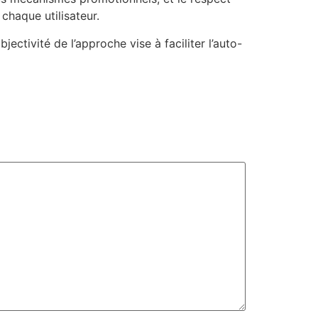
chaque utilisateur.
ectivité de l’approche vise à faciliter l’auto-