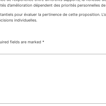
tés d’amélioration dépendent des priorités personnelles de 
ntiels pour évaluer la pertinence de cette proposition. L’obj
cisions individuelles.
uired fields are marked
*