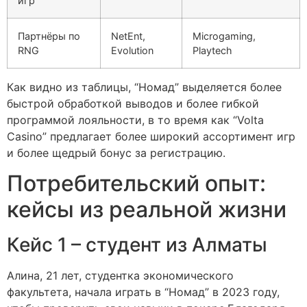
игр
Партнёры по
NetEnt,
Microgaming,
RNG
Evolution
Playtech
Как видно из таблицы, “Номад” выделяется более
быстрой обработкой выводов и более гибкой
программой лояльности, в то время как “Volta
Casino” предлагает более широкий ассортимент игр
и более щедрый бонус за регистрацию.
Потребительский опыт:
кейсы из реальной жизни
Кейс 1 – студент из Алматы
Алина, 21 лет, студентка экономического
факультета, начала играть в “Номад” в 2023 году,