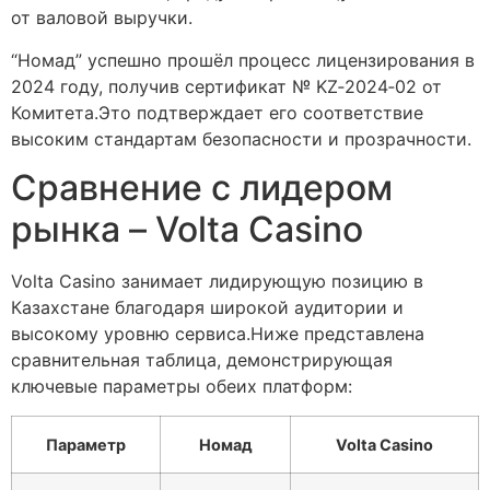
от валовой выручки.
“Номад” успешно прошёл процесс лицензирования в
2024 году, получив сертификат № KZ‑2024‑02 от
Комитета.Это подтверждает его соответствие
высоким стандартам безопасности и прозрачности.
Сравнение с лидером
рынка – Volta Casino
Volta Casino занимает лидирующую позицию в
Казахстане благодаря широкой аудитории и
высокому уровню сервиса.Ниже представлена
сравнительная таблица, демонстрирующая
ключевые параметры обеих платформ:
Параметр
Номад
Volta Casino