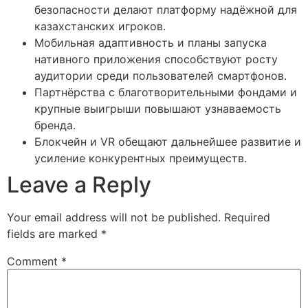
безопасности делают платформу надёжной для
казахстанских игроков.
Мобильная адаптивность и планы запуска
нативного приложения способствуют росту
аудитории среди пользователей смартфонов.
Партнёрства с благотворительными фондами и
крупные выигрыши повышают узнаваемость
бренда.
Блокчейн и VR обещают дальнейшее развитие и
усиление конкурентных преимуществ.
Leave a Reply
Your email address will not be published.
Required
fields are marked
*
Comment
*