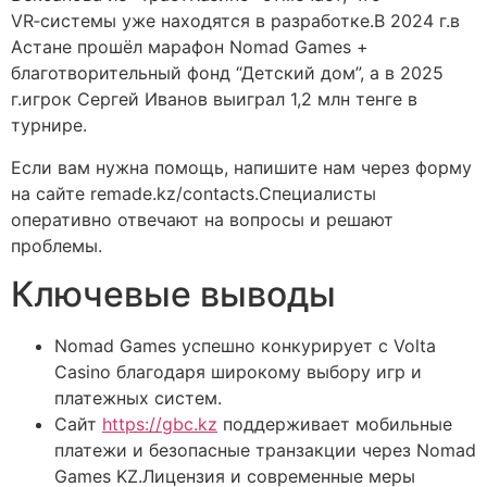
VR‑системы уже находятся в разработке.В 2024 г.в
Астане прошёл марафон Nomad Games +
благотворительный фонд “Детский дом”, а в 2025
г.игрок Сергей Иванов выиграл 1,2 млн тенге в
турнире.
Если вам нужна помощь, напишите нам через форму
на сайте remade.kz/contacts.Специалисты
оперативно отвечают на вопросы и решают
проблемы.
Ключевые выводы
Nomad Games успешно конкурирует с Volta
Casino благодаря широкому выбору игр и
платежных систем.
Сайт
https://gbc.kz
поддерживает мобильные
платежи и безопасные транзакции через Nomad
Games KZ.Лицензия и современные меры