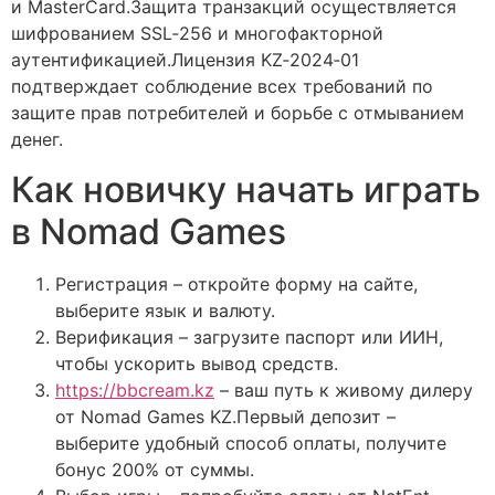
и MasterCard.Защита транзакций осуществляется
шифрованием SSL‑256 и многофакторной
аутентификацией.Лицензия KZ‑2024‑01
подтверждает соблюдение всех требований по
защите прав потребителей и борьбе с отмыванием
денег.
Как новичку начать играть
в Nomad Games
Регистрация – откройте форму на сайте,
выберите язык и валюту.
Верификация – загрузите паспорт или ИИН,
чтобы ускорить вывод средств.
https://bbcream.kz
– ваш путь к живому дилеру
от Nomad Games KZ.Первый депозит –
выберите удобный способ оплаты, получите
бонус 200% от суммы.