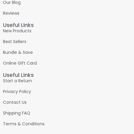
Our Blog
Reviews
Useful Links
New Products
Best Sellers
Bundle & Save
Online Gift Card
Useful Links
Start a Return
Privacy Policy
Contact Us
Shipping FAQ
Terms & Conditions